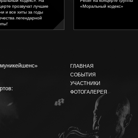
ральный Кодекс». На
Petter на концерте группы
церте прозвучат лучшие
«Моральный кодекс»
ни и все хиты за годы
рчества легендарной
ппы!
ммуникейшенс»
ГЛАВНАЯ
СОБЫТИЯ
УЧАСТНИКИ
ртов:
ФОТОГАЛЕРЕЯ