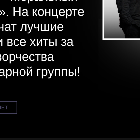
». На концерте
чат лучшие
и все хиты за
ворчества
арной группы!
ЛЕТ