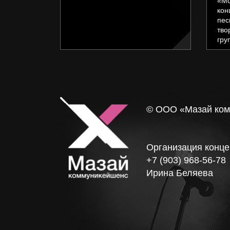
«Мо
кон
пес
тво
гру
© ООО «Мазай ко
Организация конце
+7 (903) 968-56-78
Ирина Беляева