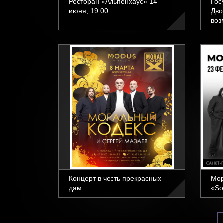
Ресторан «Альпенхаус» 14
Гос
июня, 19:00...
Дво
воз
Концерт в честь прекрасных
Мор
дам
«So