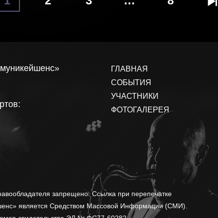
1
2
3
…
8
ммуникейшенс»
ГЛАВНАЯ
СОБЫТИЯ
УЧАСТНИКИ
ртов:
ФОТОГАЛЕРЕЯ
равообладателя запрещено. Ссылка при перепечатке
йшенс» является Средством Массовой Информации (СМИ).