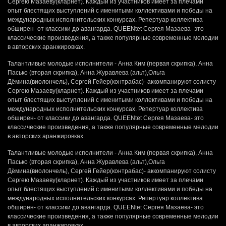
Сергею Мазаеву(кларнет). Каждый из участников имеет за плечами
опыт блестящих выступлений с именитыми коллективами и победы на
международных исполнительских конкурсах. Репертуар коллектива
обширен- от классики до авангарда. QUEENtet Сергея Мазаева- это
классические произведения, а также популярные современные мелодии
в авторских аранжировках.
Талантливые молодые исполнители - Анна Ким (первая скрипка), Анна
Пасько (вторая скрипка), Анна Журавлева (альт),Ольга
Дёмина(виолончель), Сергей Гейер(контрабас)- аккомпанируют солисту
Сергею Мазаеву(кларнет). Каждый из участников имеет за плечами
опыт блестящих выступлений с именитыми коллективами и победы на
международных исполнительских конкурсах. Репертуар коллектива
обширен- от классики до авангарда. QUEENtet Сергея Мазаева- это
классические произведения, а также популярные современные мелодии
в авторских аранжировках.
Талантливые молодые исполнители - Анна Ким (первая скрипка), Анна
Пасько (вторая скрипка), Анна Журавлева (альт),Ольга
Дёмина(виолончель), Сергей Гейер(контрабас)- аккомпанируют солисту
Сергею Мазаеву(кларнет). Каждый из участников имеет за плечами
опыт блестящих выступлений с именитыми коллективами и победы на
международных исполнительских конкурсах. Репертуар коллектива
обширен- от классики до авангарда. QUEENtet Сергея Мазаева- это
классические произведения, а также популярные современные мелодии
в авторских аранжировках.