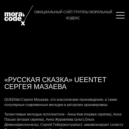
Главная
/
Альбом
/
Vision Fugitive
ОФИЦИАЛЬНЫЙ САЙТ ГРУППЫ МОРАЛЬНЫЙ
КОДЕКС
«РУССКАЯ СКАЗКА» UEENTET
СЕРГЕЯ МАЗАЕВА
QUEENtet Сергея Мазаева- это классические произведения, а также
популярные современные мелодии в авторских аранжировках.
Талантливые молодые исполнители - Анна Ким (первая скрипка), Анна
Пасько (вторая скрипка), Анна Журавлева (альт),Ольга
Дёмина(виолончель), Сергей Гейер(контрабас)- аккомпанируют солисту