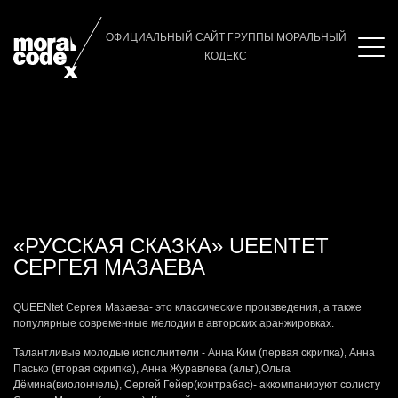
Главная
/
Альбом
/
Vision Fugitive
ОФИЦИАЛЬНЫЙ САЙТ ГРУППЫ МОРАЛЬНЫЙ
КОДЕКС
«РУССКАЯ СКАЗКА» UEENTET
СЕРГЕЯ МАЗАЕВА
QUEENtet Сергея Мазаева- это классические произведения, а также
популярные современные мелодии в авторских аранжировках.
Талантливые молодые исполнители - Анна Ким (первая скрипка), Анна
Пасько (вторая скрипка), Анна Журавлева (альт),Ольга
Дёмина(виолончель), Сергей Гейер(контрабас)- аккомпанируют солисту