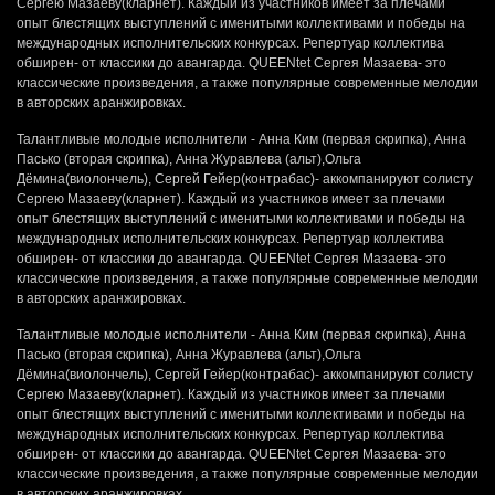
Сергею Мазаеву(кларнет). Каждый из участников имеет за плечами
опыт блестящих выступлений с именитыми коллективами и победы на
международных исполнительских конкурсах. Репертуар коллектива
обширен- от классики до авангарда. QUEENtet Сергея Мазаева- это
классические произведения, а также популярные современные мелодии
в авторских аранжировках.
Талантливые молодые исполнители - Анна Ким (первая скрипка), Анна
Пасько (вторая скрипка), Анна Журавлева (альт),Ольга
Дёмина(виолончель), Сергей Гейер(контрабас)- аккомпанируют солисту
Сергею Мазаеву(кларнет). Каждый из участников имеет за плечами
опыт блестящих выступлений с именитыми коллективами и победы на
международных исполнительских конкурсах. Репертуар коллектива
обширен- от классики до авангарда. QUEENtet Сергея Мазаева- это
классические произведения, а также популярные современные мелодии
в авторских аранжировках.
Талантливые молодые исполнители - Анна Ким (первая скрипка), Анна
Пасько (вторая скрипка), Анна Журавлева (альт),Ольга
Дёмина(виолончель), Сергей Гейер(контрабас)- аккомпанируют солисту
Сергею Мазаеву(кларнет). Каждый из участников имеет за плечами
опыт блестящих выступлений с именитыми коллективами и победы на
международных исполнительских конкурсах. Репертуар коллектива
обширен- от классики до авангарда. QUEENtet Сергея Мазаева- это
классические произведения, а также популярные современные мелодии
в авторских аранжировках.