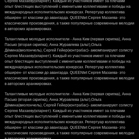
Сергею Мазаеву(кларнет). Каждый из участников имеет за плечами
опыт блестящих выступлений с именитыми коллективами и победы на
международных исполнительских конкурсах. Репертуар коллектива
обширен- от классики до авангарда. QUEENtet Сергея Мазаева- это
классические произведения, а также популярные современные мелодии
в авторских аранжировках.
Талантливые молодые исполнители - Анна Ким (первая скрипка), Анна
Пасько (вторая скрипка), Анна Журавлева (альт),Ольга
Дёмина(виолончель), Сергей Гейер(контрабас)- аккомпанируют солисту
Сергею Мазаеву(кларнет). Каждый из участников имеет за плечами
опыт блестящих выступлений с именитыми коллективами и победы на
международных исполнительских конкурсах. Репертуар коллектива
обширен- от классики до авангарда. QUEENtet Сергея Мазаева- это
классические произведения, а также популярные современные мелодии
в авторских аранжировках.
Талантливые молодые исполнители - Анна Ким (первая скрипка), Анна
Пасько (вторая скрипка), Анна Журавлева (альт),Ольга
Дёмина(виолончель), Сергей Гейер(контрабас)- аккомпанируют солисту
Сергею Мазаеву(кларнет). Каждый из участников имеет за плечами
опыт блестящих выступлений с именитыми коллективами и победы на
международных исполнительских конкурсах. Репертуар коллектива
обширен- от классики до авангарда. QUEENtet Сергея Мазаева- это
классические произведения, а также популярные современные мелодии
в авторских аранжировках.