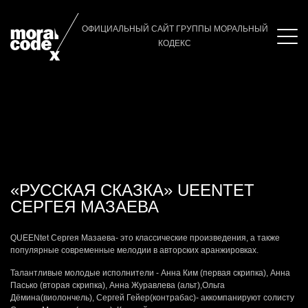
Главная
/
Альбом
/
Vision Fugitive
ОФИЦИАЛЬНЫЙ САЙТ ГРУППЫ МОРАЛЬНЫЙ
КОДЕКС
«РУССКАЯ СКАЗКА» UEENTET
СЕРГЕЯ МАЗАЕВА
QUEENtet Сергея Мазаева- это классические произведения, а также
популярные современные мелодии в авторских аранжировках.
Талантливые молодые исполнители - Анна Ким (первая скрипка), Анна
Пасько (вторая скрипка), Анна Журавлева (альт),Ольга
Дёмина(виолончель), Сергей Гейер(контрабас)- аккомпанируют солисту