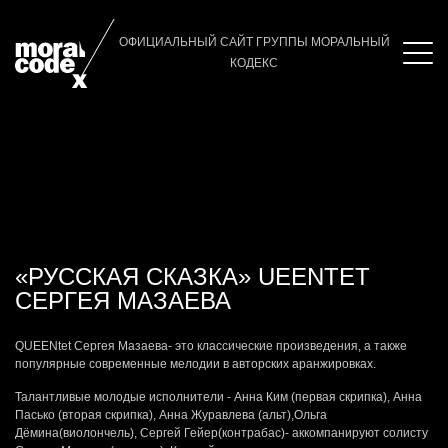
Главная
/
Альбом
/
Vision Fugitive
ОФИЦИАЛЬНЫЙ САЙТ ГРУППЫ МОРАЛЬНЫЙ
КОДЕКС
«РУССКАЯ СКАЗКА» UEENTET
СЕРГЕЯ МАЗАЕВА
QUEENtet Сергея Мазаева- это классические произведения, а также
популярные современные мелодии в авторских аранжировках.
Талантливые молодые исполнители - Анна Ким (первая скрипка), Анна
Пасько (вторая скрипка), Анна Журавлева (альт),Ольга
Дёмина(виолончель), Сергей Гейер(контрабас)- аккомпанируют солисту