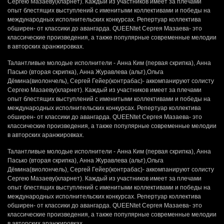
Сергею Мазаеву(кларнет). Каждый из участников имеет за плечами
опыт блестящих выступлений с именитыми коллективами и победы на
международных исполнительских конкурсах. Репертуар коллектива
обширен- от классики до авангарда. QUEENtet Сергея Мазаева- это
классические произведения, а также популярные современные мелодии
в авторских аранжировках.
Талантливые молодые исполнители - Анна Ким (первая скрипка), Анна
Пасько (вторая скрипка), Анна Журавлева (альт),Ольга
Дёмина(виолончель), Сергей Гейер(контрабас)- аккомпанируют солисту
Сергею Мазаеву(кларнет). Каждый из участников имеет за плечами
опыт блестящих выступлений с именитыми коллективами и победы на
международных исполнительских конкурсах. Репертуар коллектива
обширен- от классики до авангарда. QUEENtet Сергея Мазаева- это
классические произведения, а также популярные современные мелодии
в авторских аранжировках.
Талантливые молодые исполнители - Анна Ким (первая скрипка), Анна
Пасько (вторая скрипка), Анна Журавлева (альт),Ольга
Дёмина(виолончель), Сергей Гейер(контрабас)- аккомпанируют солисту
Сергею Мазаеву(кларнет). Каждый из участников имеет за плечами
опыт блестящих выступлений с именитыми коллективами и победы на
международных исполнительских конкурсах. Репертуар коллектива
обширен- от классики до авангарда. QUEENtet Сергея Мазаева- это
классические произведения, а также популярные современные мелодии
в авторских аранжировках.